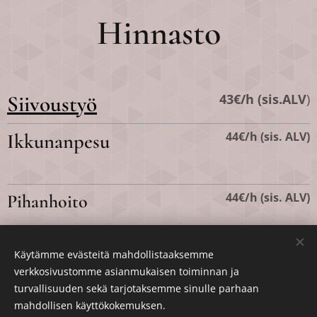
Hinnasto
Siivoustyö
43€/h (sis.ALV
)
44€/h (sis. ALV)
Ikkunanpesu
44€/h (sis. ALV)
Pihanhoito
Käytämme evästeitä mahdollistaaksemme
verkkosivustomme asianmukaisen toiminnan ja
turvallisuuden sekä tarjotaksemme sinulle parhaan
mahdollisen käyttökokemuksen.