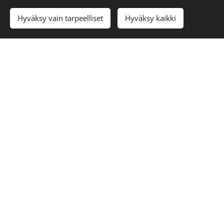
Yhteydenottolomake
Hyväksy vain tarpeelliset
Hyväksy kaikki
Varaa maksuton arviointikäynti tai puheluaika
niin suunnitellaan yhdessä.
Otan yhteyttä mahdollisimman pian!
Nimi
Sähköposti
Puhelinnumero