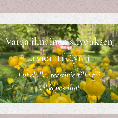
Varaa ilmainen siivouksen
arviointikäynti
Puhelulla, tekstiviestillä tai
sähköpostilla!